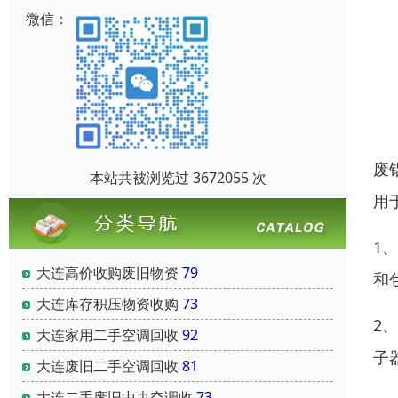
微信：
废
本站共被浏览过 3672055 次
用
1
大连高价收购废旧物资
79
和
大连库存积压物资收购
73
2
大连家用二手空调回收
92
子
大连废旧二手空调回收
81
大连二手废旧中央空调收
73