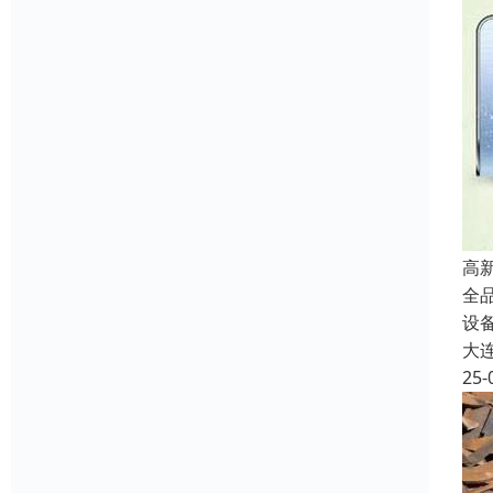
高
全
设
大
25-