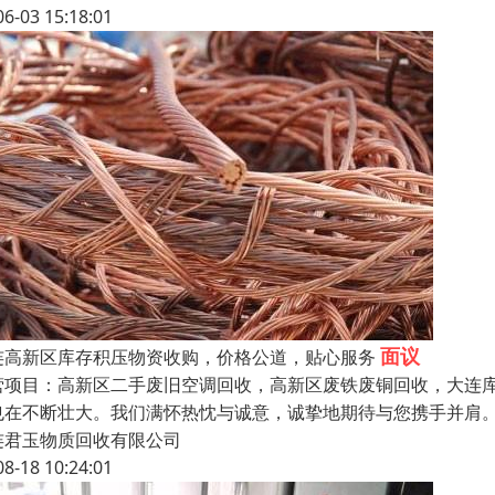
06-03 15:18:01
面议
连高新区库存积压物资收购，价格公道，贴心服务
营项目：高新区二手废旧空调回收，高新区废铁废铜回收，大连库
也在不断壮大。我们满怀热忱与诚意，诚挚地期待与您携手并肩。
连君玉物质回收有限公司
08-18 10:24:01