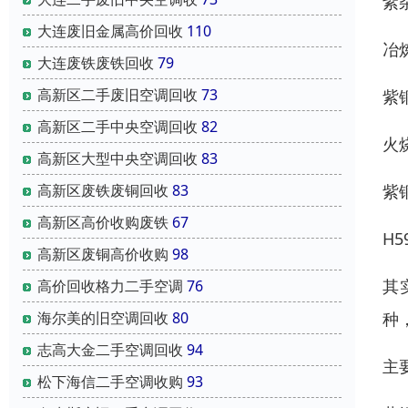
紫杂
大连废旧金属高价回收
110
冶炼
大连废铁废铁回收
79
高新区二手废旧空调回收
73
紫铜
高新区二手中央空调回收
82
火烧
高新区大型中央空调回收
83
高新区废铁废铜回收
83
紫
高新区高价收购废铁
67
H5
高新区废铜高价收购
98
其
高价回收格力二手空调
76
海尔美的旧空调回收
80
种
志高大金二手空调回收
94
主
松下海信二手空调收购
93