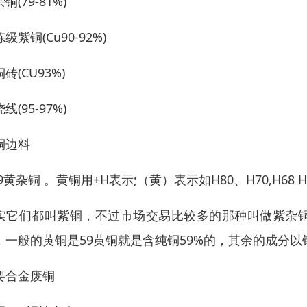
铜(79-81%)
级紫铜(Cu90-92%)
砖(CU93%)
线(95-97%)
铜边料
9黄杂铜 。黄铜用+H表示;（黄）表示如H80、H70,H68 
实它们都叫紫铜，不过市场交易比较多的那种叫做紫杂铜
，一般的黄铜是59黄铜就是含纯铜59%的，其余的成分
要合金废铜