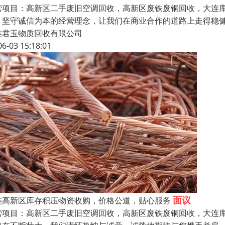
营项目：高新区二手废旧空调回收，高新区废铁废铜回收，大连库
；坚守诚信为本的经营理念，让我们在商业合作的道路上走得稳
连君玉物质回收有限公司
06-03 15:18:01
面议
连高新区库存积压物资收购，价格公道，贴心服务
营项目：高新区二手废旧空调回收，高新区废铁废铜回收，大连库