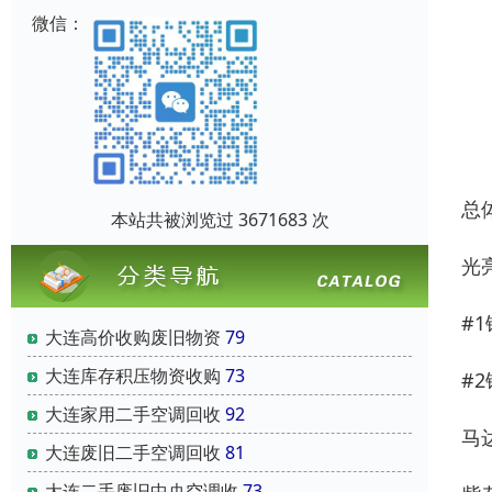
微信：
总
本站共被浏览过 3671683 次
光亮
#1
大连高价收购废旧物资
79
大连库存积压物资收购
73
#2
大连家用二手空调回收
92
马
大连废旧二手空调回收
81
大连二手废旧中央空调收
73