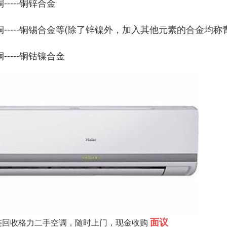
-----铜锌合金
铜-----铜锡合金等(除了锌镍外，加入其他元素的合金均称
-----铜钴镍合金
面议
连回收格力二手空调，随时上门，现金收购