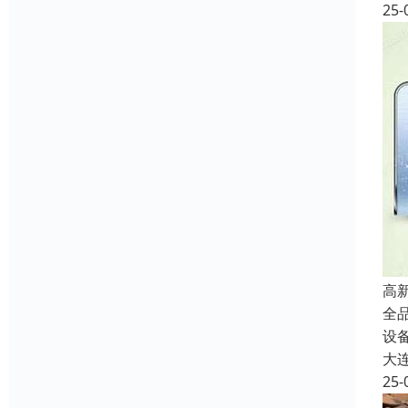
25-
高
全
设
大
25-