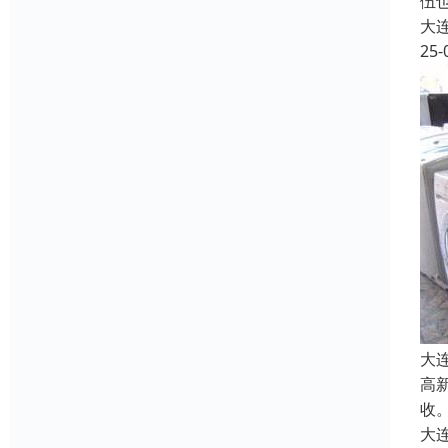
伍
大
25-
大
高
收
大