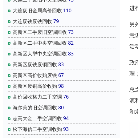
进
大连废旧金属高价回收
110
大连废铁废铁回收
79
另
高新区二手废旧空调回收
73
意
高新区二手中央空调回收
82
活
高新区大型中央空调回收
83
政
高新区废铁废铜回收
83
理
高新区高价收购废铁
67
高新区废铜高价收购
98
总
高价回收格力二手空调
76
源
海尔美的旧空调回收
80
和
志高大金二手空调回收
94
松下海信二手空调收购
93