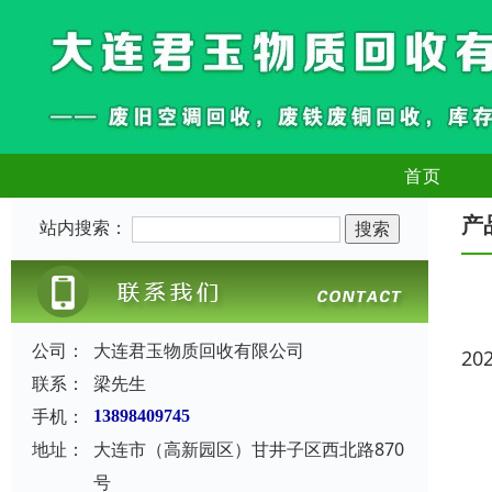
首页
产
站内搜索：
公司：
大连君玉物质回收有限公司
20
联系：
梁先生
手机：
13898409745
地址：
大连市（高新园区）甘井子区西北路870
号