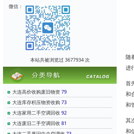
微信：
随
本站共被浏览过 3677934 次
进
首
大连高价收购废旧物资
79
和
大连库存积压物资收购
73
和
大连家用二手空调回收
92
其
大连废旧二手空调回收
81
和
大连二手废旧中央空调收
73