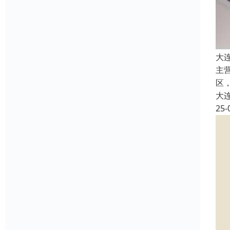
大
主
区
大
25-