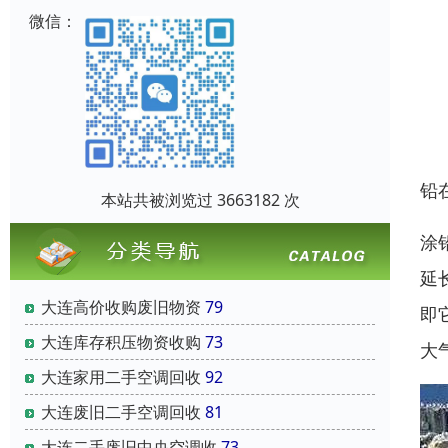
微信：
铅
本站共被浏览过 3663182 次
涂
延
大连高价收购废旧物资
79
即
大连库存积压物资收购
73
大
大连家用二手空调回收
92
大连废旧二手空调回收
81
大连二手废旧中央空调收
73