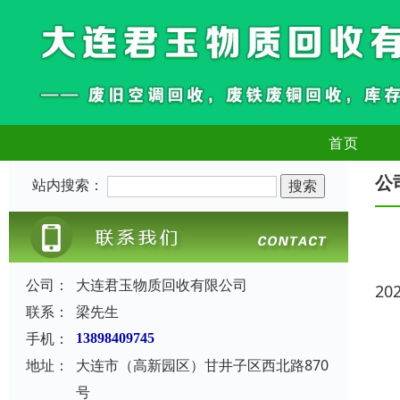
首页
公
站内搜索：
公司：
大连君玉物质回收有限公司
20
联系：
梁先生
手机：
13898409745
地址：
大连市（高新园区）甘井子区西北路870
号