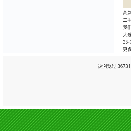
高
二
我
大
25-
更
被浏览过 367