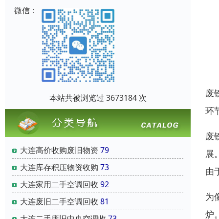
微信：
废
本站共被浏览过 3673184 次
环
废
大连高价收购废旧物资
79
展
大连库存积压物资收购
73
由
大连家用二手空调回收
92
为
大连废旧二手空调回收
81
炉
大连二手废旧中央空调收
73