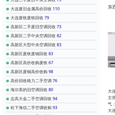
东
大连废旧金属高价回收
110
大连废铁废铁回收
79
高新区二手废旧空调回收
73
高新区二手中央空调回收
82
高新区大型中央空调回收
83
高新区废铁废铜回收
83
高新区高价收购废铁
67
高新区废铜高价收购
98
高价回收格力二手空调
76
海尔美的旧空调回收
80
大
主
志高大金二手空调回收
94
气
松下海信二手空调收购
93
大