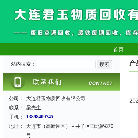
首页
产
站内搜索：
公司：
大连君玉物质回收有限公司
20
联系：
梁先生
手机：
13898409745
地址：
大连市（高新园区）甘井子区西北路870
号