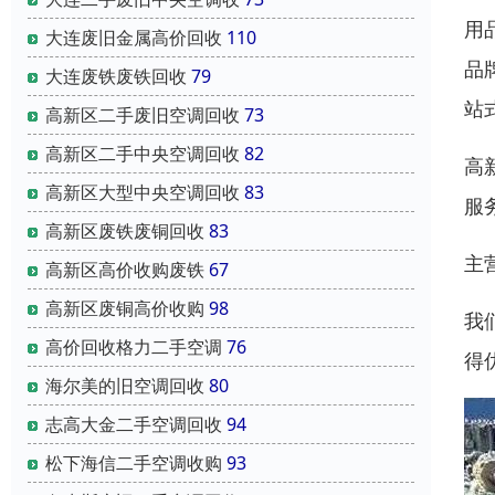
用
大连废旧金属高价回收
110
品
大连废铁废铁回收
79
站
高新区二手废旧空调回收
73
高新区二手中央空调回收
82
高
高新区大型中央空调回收
83
服
高新区废铁废铜回收
83
主
高新区高价收购废铁
67
高新区废铜高价收购
98
我
高价回收格力二手空调
76
得
海尔美的旧空调回收
80
志高大金二手空调回收
94
松下海信二手空调收购
93