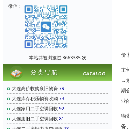
微信：
价
本站共被浏览过 3663385 次
主
→
大连高价收购废旧物资
79
期
大连库存积压物资收购
73
业
大连家用二手空调回收
92
物
大连废旧二手空调回收
81
备
大连二手废旧中央空调收
73