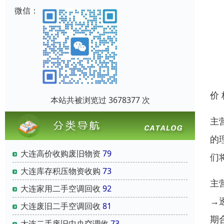
微信：
价
本站共被浏览过 3678377 次
主
的
大连高价收购废旧物资
79
们
大连库存积压物资收购
73
主
大连家用二手空调回收
92
→
大连废旧二手空调回收
81
期
大连二手废旧中央空调收
73