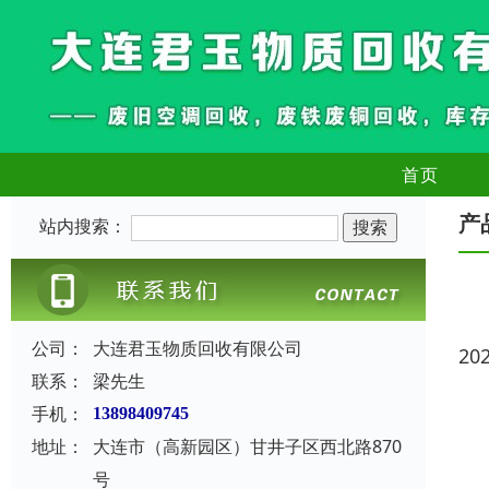
首页
产
站内搜索：
公司：
大连君玉物质回收有限公司
20
联系：
梁先生
手机：
13898409745
地址：
大连市（高新园区）甘井子区西北路870
号