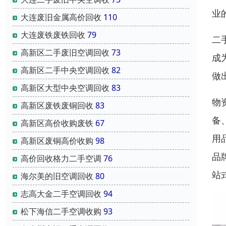
业
大连废旧金属高价回收
110
大连废铁废铁回收
79
二
高新区二手废旧空调回收
73
成
高新区二手中央空调回收
82
做
高新区大型中央空调回收
83
物
高新区废铁废铜回收
83
备
高新区高价收购废铁
67
用
高新区废铜高价收购
98
品
高价回收格力二手空调
76
站
海尔美的旧空调回收
80
志高大金二手空调回收
94
松下海信二手空调收购
93