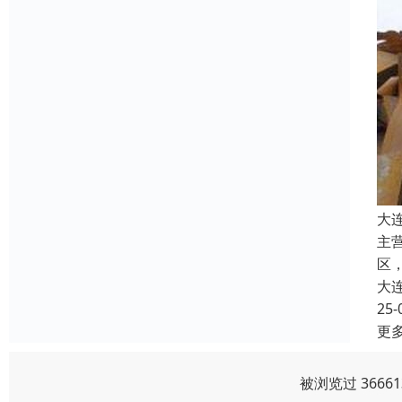
大
主
区
大
25-
更
被浏览过 366