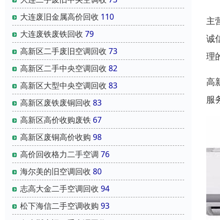
大连废旧金属高价回收
110
主
大连废铁废铁回收
79
诚
高新区二手废旧空调回收
73
理
高新区二手中央空调回收
82
高
高新区大型中央空调回收
83
服
高新区废铁废铜回收
83
高新区高价收购废铁
67
高新区废铜高价收购
98
高价回收格力二手空调
76
海尔美的旧空调回收
80
志高大金二手空调回收
94
松下海信二手空调收购
93