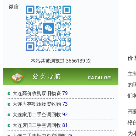
微信：
价
本站共被浏览过 3666139 次
主
的
大连高价收购废旧物资
79
们
大连库存积压物资收购
73
高
大连家用二手空调回收
92
格
大连废旧二手空调回收
81
为
大连二手废旧中央空调收
73