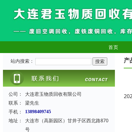
首页
产
站内搜索：
公司：
大连君玉物质回收有限公司
20
联系：
梁先生
手机：
13898409745
地址：
大连市（高新园区）甘井子区西北路870
号