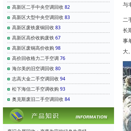
与
高新区二手中央空调回收
82
高新区大型中央空调回收
83
二
高新区废铁废铜回收
83
长
高新区高价收购废铁
67
事
高新区废铜高价收购
98
大
高价回收格力二手空调
76
海尔美的旧空调回收
80
志高大金二手空调回收
94
松下海信二手空调收购
93
奥克斯废旧二手空调回收
84