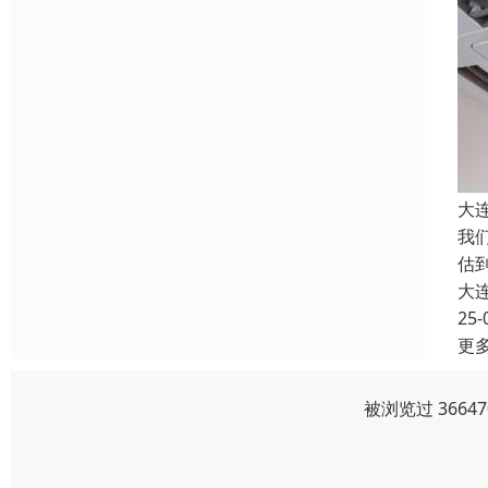
大
我
估
大
25-
更
被浏览过 366