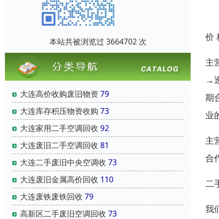
价
本站共被浏览过 3664702 次
主
→
大连高价收购废旧物资
79
期
大连库存积压物资收购
73
业
大连家用二手空调回收
92
主
大连废旧二手空调回收
81
合
大连二手废旧中央空调收
73
大连废旧金属高价回收
110
二
大连废铁废铁回收
79
我
高新区二手废旧空调回收
73